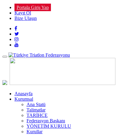
Portala Giriş Yap
Kayıt Ol
Bize Ulaşın
Toggle
navigation
Anasayfa
Kurumsal
Ana Statü
Talimatlar
TARİHÇE
Federasyon Başkanı
YÖNETİM KURULU
Kurullar