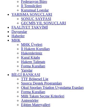
Federasyon Büro
İl Temsilcileri
Kurumsal Logolar
YARIŞMA SONUÇLARI
SONUÇ SAYFASI
GEÇMİŞ YIL SONUÇLARI
FAALİYET TAKVİMİ
Duyurular
Haberler
MHK
MHK Üyeleri
İl Hakem Kurulları
Hakemlerimiz
Kural Kitabı
Hakem Talimatı
Forma Kuralları
Yarışlar
BİLGİ BANKASI
TTF Bölgesel Lig
Sporcu Destek Programları
Okul Sporları Triatlon Uygulama Esasları
Forma Kuralları
Milli Takım Seçme Kriterleri
Antrenörler
Eğitim Materyalleri