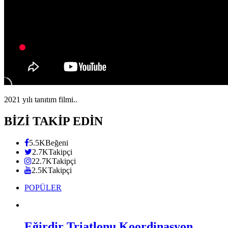
2021 yılı tanıtım filmi..
BİZİ TAKİP EDİN
5.5K
Beğeni
2.7K
Takipçi
22.7K
Takipçi
2.5K
Takipçi
POPÜLER
Eğirdir Triatlonu Koordinasyon