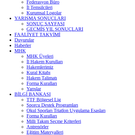
Federasyon Büro
İl Temsilcileri
Kurumsal Logolar
YARIŞMA SONUÇLARI
SONUÇ SAYFASI
GEÇMİŞ YIL SONUÇLARI
FAALİYET TAKVİMİ
Duyurular
Haberler
MHK
MHK Üyeleri
İl Hakem Kurulları
Hakemlerimiz
Kural Kitabı
Hakem Talimatı
Forma Kuralları
Yarışlar
BİLGİ BANKASI
TTF Bölgesel Lig
Sporcu Destek Programları
Okul Sporları Triatlon Uygulama Esasları
Forma Kuralları
Milli Takım Seçme Kriterleri
Antrenörler
Eğitim Materyalleri