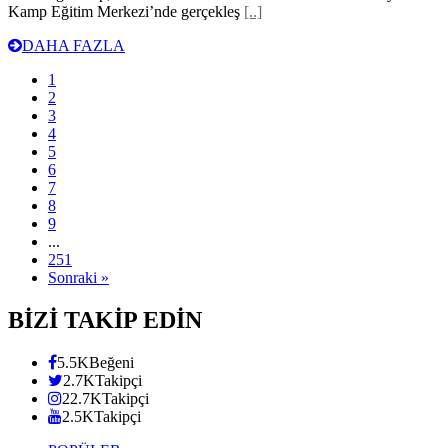
Kamp Eğitim Merkezi’nde gerçekleş
[..]
DAHA FAZLA
1
2
3
4
5
6
7
8
9
...
251
Sonraki »
BİZİ TAKİP EDİN
5.5K
Beğeni
2.7K
Takipçi
22.7K
Takipçi
2.5K
Takipçi