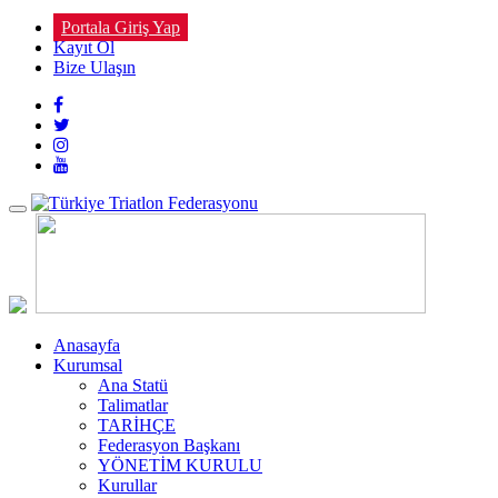
Portala Giriş Yap
Kayıt Ol
Bize Ulaşın
Toggle
navigation
Anasayfa
Kurumsal
Ana Statü
Talimatlar
TARİHÇE
Federasyon Başkanı
YÖNETİM KURULU
Kurullar