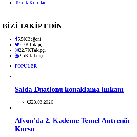
Teknik Kurullar
BİZİ TAKİP EDİN
5.5K
Beğeni
2.7K
Takipçi
22.7K
Takipçi
2.5K
Takipçi
POPÜLER
Salda Duatlonu konaklama imkanı
23.03.2026
Afyon'da 2. Kademe Temel Antrenör
Kursu