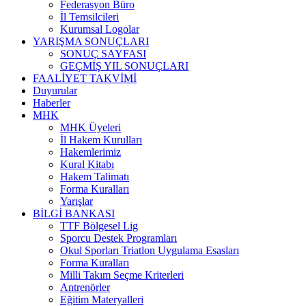
Federasyon Büro
İl Temsilcileri
Kurumsal Logolar
YARIŞMA SONUÇLARI
SONUÇ SAYFASI
GEÇMİŞ YIL SONUÇLARI
FAALİYET TAKVİMİ
Duyurular
Haberler
MHK
MHK Üyeleri
İl Hakem Kurulları
Hakemlerimiz
Kural Kitabı
Hakem Talimatı
Forma Kuralları
Yarışlar
BİLGİ BANKASI
TTF Bölgesel Lig
Sporcu Destek Programları
Okul Sporları Triatlon Uygulama Esasları
Forma Kuralları
Milli Takım Seçme Kriterleri
Antrenörler
Eğitim Materyalleri