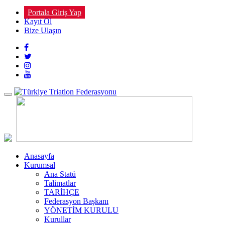
Portala Giriş Yap
Kayıt Ol
Bize Ulaşın
Toggle
navigation
Anasayfa
Kurumsal
Ana Statü
Talimatlar
TARİHÇE
Federasyon Başkanı
YÖNETİM KURULU
Kurullar