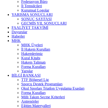
Federasyon Büro
İl Temsilcileri
Kurumsal Logolar
YARIŞMA SONUÇLARI
SONUÇ SAYFASI
GEÇMİŞ YIL SONUÇLARI
FAALİYET TAKVİMİ
Duyurular
Haberler
MHK
MHK Üyeleri
İl Hakem Kurulları
Hakemlerimiz
Kural Kitabı
Hakem Talimatı
Forma Kuralları
Yarışlar
BİLGİ BANKASI
TTF Bölgesel Lig
Sporcu Destek Programları
Okul Sporları Triatlon Uygulama Esasları
Forma Kuralları
Milli Takım Seçme Kriterleri
Antrenörler
Eğitim Materyalleri