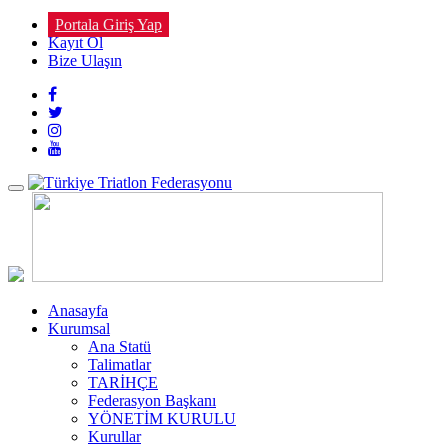
Portala Giriş Yap
Kayıt Ol
Bize Ulaşın
Toggle
navigation
Anasayfa
Kurumsal
Ana Statü
Talimatlar
TARİHÇE
Federasyon Başkanı
YÖNETİM KURULU
Kurullar