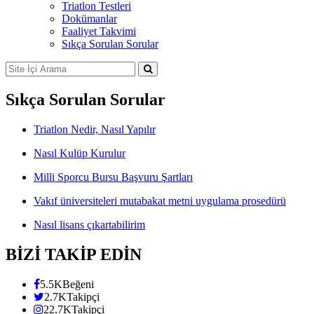
Triatlon Testleri
Dokümanlar
Faaliyet Takvimi
Sıkça Sorulan Sorular
Sıkça Sorulan Sorular
Triatlon Nedir, Nasıl Yapılır
Nasıl Kulüp Kurulur
Milli Sporcu Bursu Başvuru Şartları
Vakıf üniversiteleri mutabakat metni uygulama prosedürü
Nasıl lisans çıkartabilirim
BİZİ TAKİP EDİN
5.5K
Beğeni
2.7K
Takipçi
22.7K
Takipçi