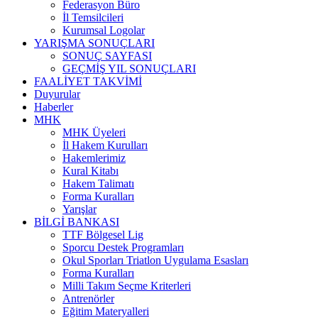
Federasyon Büro
İl Temsilcileri
Kurumsal Logolar
YARIŞMA SONUÇLARI
SONUÇ SAYFASI
GEÇMİŞ YIL SONUÇLARI
FAALİYET TAKVİMİ
Duyurular
Haberler
MHK
MHK Üyeleri
İl Hakem Kurulları
Hakemlerimiz
Kural Kitabı
Hakem Talimatı
Forma Kuralları
Yarışlar
BİLGİ BANKASI
TTF Bölgesel Lig
Sporcu Destek Programları
Okul Sporları Triatlon Uygulama Esasları
Forma Kuralları
Milli Takım Seçme Kriterleri
Antrenörler
Eğitim Materyalleri