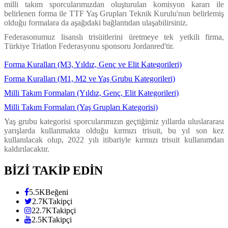
milli takım sporcularımızdan oluşturulan komisyon kararı ile
belirlenen forma ile TTF Yaş Grupları Teknik Kurulu'nun belirlemiş
olduğu formalara da aşağıdaki bağlantıdan ulaşabilirsiniz.
Federasonumuz lisanslı trisüitlerini üretmeye tek yetkili firma,
Türkiye Triatlon Federasyonu sponsoru Jordanred'tir.
Forma Kuralları (M3, Yıldız, Genç ve Elit Kategorileri)
Forma Kuralları (M1, M2 ve Yaş Grubu Kategorileri)
Milli Takım Formaları (Yıldız, Genç, Elit Kategorileri)
Milli Takım Formaları (Yaş Grupları Kategorisi)
Yaş grubu kategorisi sporcularımızın geçtiğimiz yıllarda uluslararası
yarışlarda kullanmakta olduğu kırmızı trisuit, bu yıl son kez
kullanılacak olup, 2022 yılı itibariyle kırmızı trisuit kullanımdan
kaldırılacaktır.
BİZİ TAKİP EDİN
5.5K
Beğeni
2.7K
Takipçi
22.7K
Takipçi
2.5K
Takipçi