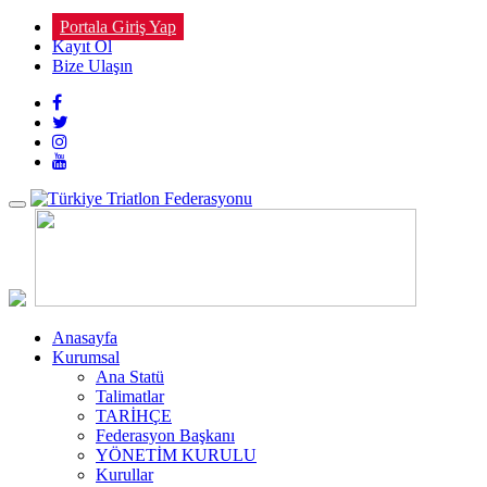
Portala Giriş Yap
Kayıt Ol
Bize Ulaşın
Toggle
navigation
Anasayfa
Kurumsal
Ana Statü
Talimatlar
TARİHÇE
Federasyon Başkanı
YÖNETİM KURULU
Kurullar