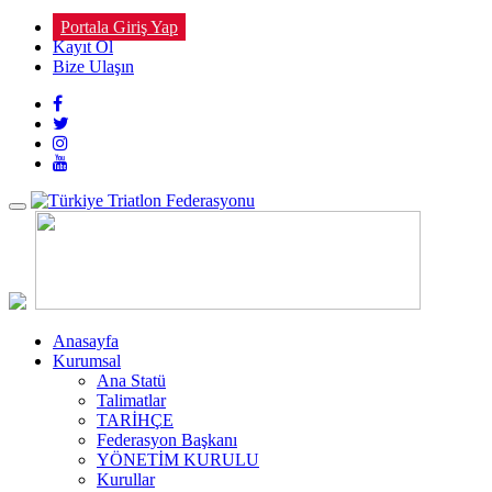
Portala Giriş Yap
Kayıt Ol
Bize Ulaşın
Toggle
navigation
Anasayfa
Kurumsal
Ana Statü
Talimatlar
TARİHÇE
Federasyon Başkanı
YÖNETİM KURULU
Kurullar