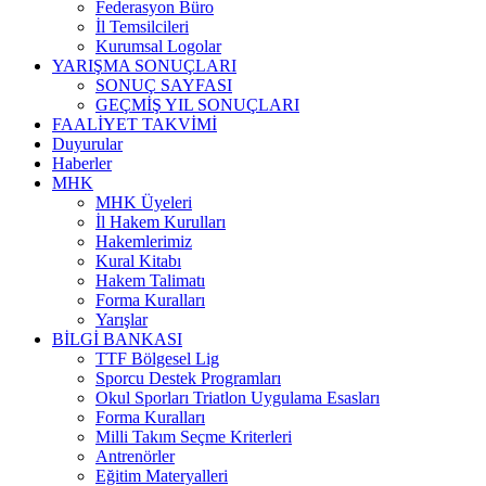
Federasyon Büro
İl Temsilcileri
Kurumsal Logolar
YARIŞMA SONUÇLARI
SONUÇ SAYFASI
GEÇMİŞ YIL SONUÇLARI
FAALİYET TAKVİMİ
Duyurular
Haberler
MHK
MHK Üyeleri
İl Hakem Kurulları
Hakemlerimiz
Kural Kitabı
Hakem Talimatı
Forma Kuralları
Yarışlar
BİLGİ BANKASI
TTF Bölgesel Lig
Sporcu Destek Programları
Okul Sporları Triatlon Uygulama Esasları
Forma Kuralları
Milli Takım Seçme Kriterleri
Antrenörler
Eğitim Materyalleri