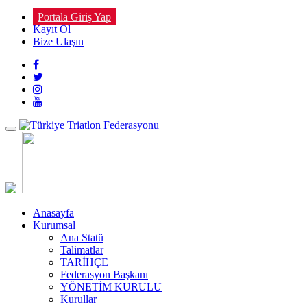
Portala Giriş Yap
Kayıt Ol
Bize Ulaşın
Toggle
navigation
Anasayfa
Kurumsal
Ana Statü
Talimatlar
TARİHÇE
Federasyon Başkanı
YÖNETİM KURULU
Kurullar