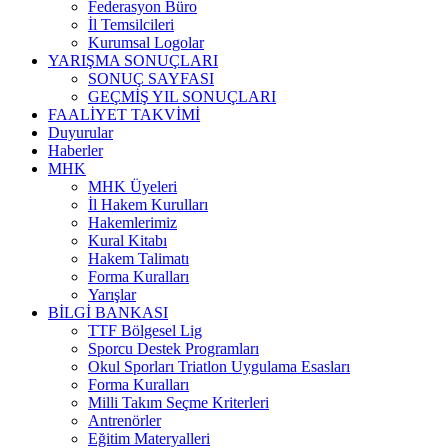
Federasyon Büro
İl Temsilcileri
Kurumsal Logolar
YARIŞMA SONUÇLARI
SONUÇ SAYFASI
GEÇMİŞ YIL SONUÇLARI
FAALİYET TAKVİMİ
Duyurular
Haberler
MHK
MHK Üyeleri
İl Hakem Kurulları
Hakemlerimiz
Kural Kitabı
Hakem Talimatı
Forma Kuralları
Yarışlar
BİLGİ BANKASI
TTF Bölgesel Lig
Sporcu Destek Programları
Okul Sporları Triatlon Uygulama Esasları
Forma Kuralları
Milli Takım Seçme Kriterleri
Antrenörler
Eğitim Materyalleri