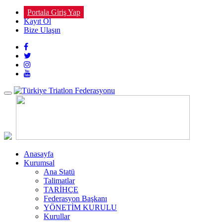
Portala Giriş Yap
Kayıt Ol
Bize Ulaşın
Toggle
navigation
Anasayfa
Kurumsal
Ana Statü
Talimatlar
TARİHÇE
Federasyon Başkanı
YÖNETİM KURULU
Kurullar