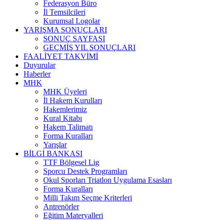
Federasyon Büro
İl Temsilcileri
Kurumsal Logolar
YARIŞMA SONUÇLARI
SONUÇ SAYFASI
GEÇMİŞ YIL SONUÇLARI
FAALİYET TAKVİMİ
Duyurular
Haberler
MHK
MHK Üyeleri
İl Hakem Kurulları
Hakemlerimiz
Kural Kitabı
Hakem Talimatı
Forma Kuralları
Yarışlar
BİLGİ BANKASI
TTF Bölgesel Lig
Sporcu Destek Programları
Okul Sporları Triatlon Uygulama Esasları
Forma Kuralları
Milli Takım Seçme Kriterleri
Antrenörler
Eğitim Materyalleri