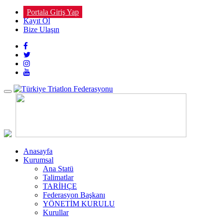
Portala Giriş Yap
Kayıt Ol
Bize Ulaşın
Toggle
navigation
Anasayfa
Kurumsal
Ana Statü
Talimatlar
TARİHÇE
Federasyon Başkanı
YÖNETİM KURULU
Kurullar