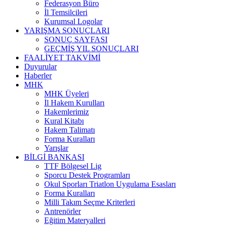
Federasyon Büro
İl Temsilcileri
Kurumsal Logolar
YARIŞMA SONUÇLARI
SONUÇ SAYFASI
GEÇMİŞ YIL SONUÇLARI
FAALİYET TAKVİMİ
Duyurular
Haberler
MHK
MHK Üyeleri
İl Hakem Kurulları
Hakemlerimiz
Kural Kitabı
Hakem Talimatı
Forma Kuralları
Yarışlar
BİLGİ BANKASI
TTF Bölgesel Lig
Sporcu Destek Programları
Okul Sporları Triatlon Uygulama Esasları
Forma Kuralları
Milli Takım Seçme Kriterleri
Antrenörler
Eğitim Materyalleri