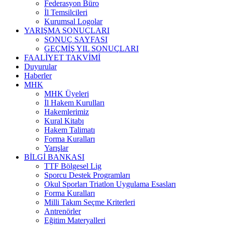
Federasyon Büro
İl Temsilcileri
Kurumsal Logolar
YARIŞMA SONUÇLARI
SONUÇ SAYFASI
GEÇMİŞ YIL SONUÇLARI
FAALİYET TAKVİMİ
Duyurular
Haberler
MHK
MHK Üyeleri
İl Hakem Kurulları
Hakemlerimiz
Kural Kitabı
Hakem Talimatı
Forma Kuralları
Yarışlar
BİLGİ BANKASI
TTF Bölgesel Lig
Sporcu Destek Programları
Okul Sporları Triatlon Uygulama Esasları
Forma Kuralları
Milli Takım Seçme Kriterleri
Antrenörler
Eğitim Materyalleri