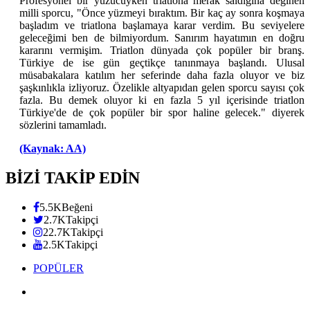
Profesyonel bir yüzücüyken triatlona merak saldığına değinen
milli sporcu, "Önce yüzmeyi bıraktım. Bir kaç ay sonra koşmaya
başladım ve triatlona başlamaya karar verdim. Bu seviyelere
geleceğimi ben de bilmiyordum. Sanırım hayatımın en doğru
kararını vermişim. Triatlon dünyada çok popüler bir branş.
Türkiye de ise gün geçtikçe tanınmaya başlandı. Ulusal
müsabakalara katılım her seferinde daha fazla oluyor ve biz
şaşkınlıkla izliyoruz. Özelikle altyapıdan gelen sporcu sayısı çok
fazla. Bu demek oluyor ki en fazla 5 yıl içerisinde triatlon
Türkiye'de de çok popüler bir spor haline gelecek." diyerek
sözlerini tamamladı.
(Kaynak: AA)
BİZİ TAKİP EDİN
5.5K
Beğeni
2.7K
Takipçi
22.7K
Takipçi
2.5K
Takipçi
POPÜLER