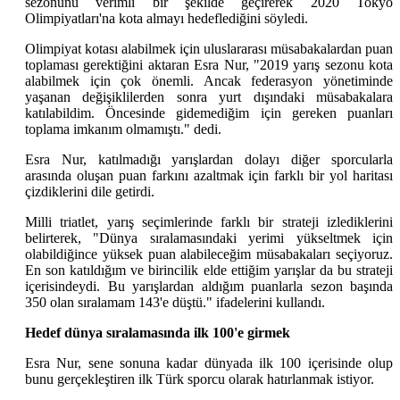
sezonunu verimli bir şekilde geçirerek 2020 Tokyo
Olimpiyatları'na kota almayı hedeflediğini söyledi.
Olimpiyat kotası alabilmek için uluslararası müsabakalardan puan
toplaması gerektiğini aktaran Esra Nur, "2019 yarış sezonu kota
alabilmek için çok önemli. Ancak federasyon yönetiminde
yaşanan değişiklilerden sonra yurt dışındaki müsabakalara
katılabildim. Öncesinde gidemediğim için gereken puanları
toplama imkanım olmamıştı." dedi.
Esra Nur, katılmadığı yarışlardan dolayı diğer sporcularla
arasında oluşan puan farkını azaltmak için farklı bir yol haritası
çizdiklerini dile getirdi.
Milli triatlet, yarış seçimlerinde farklı bir strateji izlediklerini
belirterek, "Dünya sıralamasındaki yerimi yükseltmek için
olabildiğince yüksek puan alabileceğim müsabakaları seçiyoruz.
En son katıldığım ve birincilik elde ettiğim yarışlar da bu strateji
içerisindeydi. Bu yarışlardan aldığım puanlarla sezon başında
350 olan sıralamam 143'e düştü." ifadelerini kullandı.
Hedef dünya sıralamasında ilk 100'e girmek
Esra Nur, sene sonuna kadar dünyada ilk 100 içerisinde olup
bunu gerçekleştiren ilk Türk sporcu olarak hatırlanmak istiyor.