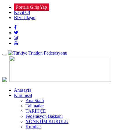
Portala Giriş Yap
Kayıt Ol
Bize Ulaşın
Toggle
navigation
Anasayfa
Kurumsal
Ana Statü
Talimatlar
TARİHÇE
Federasyon Başkanı
YÖNETİM KURULU
Kurullar