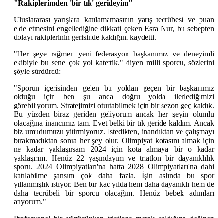
"Rakiplerimden 'bir tık' gerideyim"
Uluslararası yarışlara katılamamasının yarış tecrübesi ve puan
elde etmesini engellediğine dikkati çeken Esra Nur, bu sebepten
dolayı rakiplerinin gerisinde kaldığını kaydetti.
"Her şeye rağmen yeni federasyon başkanımız ve deneyimli
ekibiyle bu sene çok yol katettik." diyen milli sporcu, sözlerini
şöyle sürdürdü:
"Sporun içerisinden gelen bu yoldan geçen bir başkanımız
olduğu için ben şu anda doğru yolda ilerlediğimizi
görebiliyorum. Stratejimizi oturtabilmek için bir sezon geç kaldık.
Bu yüzden biraz geriden geliyorum ancak her şeyin olumlu
olacağına inancımız tam. Evet belki bir tık geride kaldım. Ancak
biz umudumuzu yitirmiyoruz. İstedikten, inandıktan ve çalışmayı
bırakmadıktan sonra her şey olur. Olimpiyat kotasını almak için
ne kadar yaklaşırsam 2024 için kota almaya bir o kadar
yaklaşırım. Henüz 22 yaşındayım ve triatlon bir dayanıklılık
sporu. 2024 Olimpiyatları'na hatta 2028 Olimpiyatları'na dahi
katılabilme şansım çok daha fazla. İşin aslında bu spor
yıllanmışlık istiyor. Ben bir kaç yılda hem daha dayanıklı hem de
daha tecrübeli bir sporcu olacağım. Henüz bebek adımları
atıyorum."