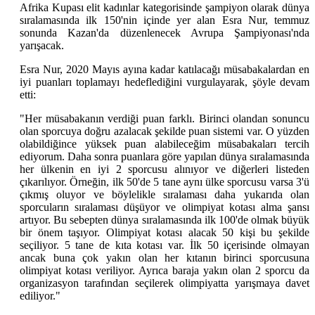
Afrika Kupası elit kadınlar kategorisinde şampiyon olarak dünya
sıralamasında ilk 150'nin içinde yer alan Esra Nur, temmuz
sonunda Kazan'da düzenlenecek Avrupa Şampiyonası'nda
yarışacak.
Esra Nur, 2020 Mayıs ayına kadar katılacağı müsabakalardan en
iyi puanları toplamayı hedeflediğini vurgulayarak, şöyle devam
etti:
"Her müsabakanın verdiği puan farklı. Birinci olandan sonuncu
olan sporcuya doğru azalacak şekilde puan sistemi var. O yüzden
olabildiğince yüksek puan alabileceğim müsabakaları tercih
ediyorum. Daha sonra puanlara göre yapılan dünya sıralamasında
her ülkenin en iyi 2 sporcusu alınıyor ve diğerleri listeden
çıkarılıyor. Örneğin, ilk 50'de 5 tane aynı ülke sporcusu varsa 3'ü
çıkmış oluyor ve böylelikle sıralaması daha yukarıda olan
sporcuların sıralaması düşüyor ve olimpiyat kotası alma şansı
artıyor. Bu sebepten dünya sıralamasında ilk 100'de olmak büyük
bir önem taşıyor. Olimpiyat kotası alacak 50 kişi bu şekilde
seçiliyor. 5 tane de kıta kotası var. İlk 50 içerisinde olmayan
ancak buna çok yakın olan her kıtanın birinci sporcusuna
olimpiyat kotası veriliyor. Ayrıca baraja yakın olan 2 sporcu da
organizasyon tarafından seçilerek olimpiyatta yarışmaya davet
ediliyor."