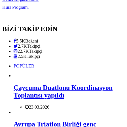
Kurs Programı
BİZİ TAKİP EDİN
5.5K
Beğeni
2.7K
Takipçi
22.7K
Takipçi
2.5K
Takipçi
POPÜLER
Çaycuma Duatlonu Koordinasyon
Toplantısı yapıldı
23.03.2026
Avrupa Triatlon Birliği genç