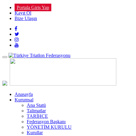
Portala Giriş Yap
Kayıt Ol
Bize Ulaşın
Toggle
navigation
Anasayfa
Kurumsal
Ana Statü
Talimatlar
TARİHÇE
Federasyon Başkanı
YÖNETİM KURULU
Kurullar