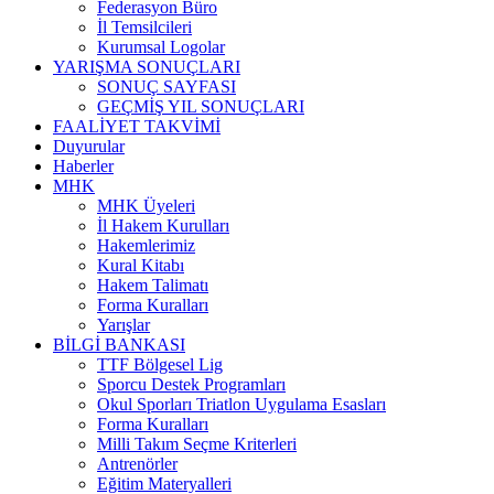
Federasyon Büro
İl Temsilcileri
Kurumsal Logolar
YARIŞMA SONUÇLARI
SONUÇ SAYFASI
GEÇMİŞ YIL SONUÇLARI
FAALİYET TAKVİMİ
Duyurular
Haberler
MHK
MHK Üyeleri
İl Hakem Kurulları
Hakemlerimiz
Kural Kitabı
Hakem Talimatı
Forma Kuralları
Yarışlar
BİLGİ BANKASI
TTF Bölgesel Lig
Sporcu Destek Programları
Okul Sporları Triatlon Uygulama Esasları
Forma Kuralları
Milli Takım Seçme Kriterleri
Antrenörler
Eğitim Materyalleri