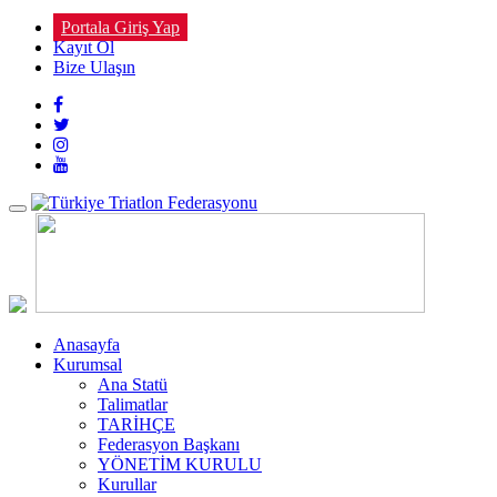
Portala Giriş Yap
Kayıt Ol
Bize Ulaşın
Toggle
navigation
Anasayfa
Kurumsal
Ana Statü
Talimatlar
TARİHÇE
Federasyon Başkanı
YÖNETİM KURULU
Kurullar