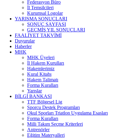
Federasyon Büro
İl Temsilcileri
Kurumsal Logolar
YARIŞMA SONUÇLARI
SONUÇ SAYFASI
GEÇMİŞ YIL SONUÇLARI
FAALİYET TAKVİMİ
Duyurular
Haberler
MHK
MHK Üyeleri
İl Hakem Kurulları
Hakemlerimiz
Kural Kitabı
Hakem Talimatı
Forma Kuralları
Yarışlar
BİLGİ BANKASI
TTF Bölgesel Lig
Sporcu Destek Programları
Okul Sporları Triatlon Uygulama Esasları
Forma Kuralları
Milli Takım Seçme Kriterleri
Antrenörler
Eğitim Materyalleri