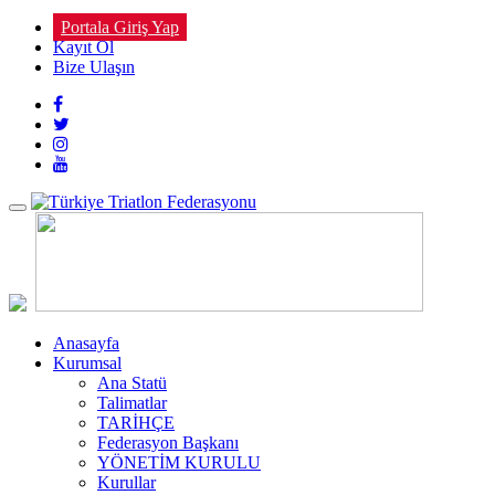
Portala Giriş Yap
Kayıt Ol
Bize Ulaşın
Toggle
navigation
Anasayfa
Kurumsal
Ana Statü
Talimatlar
TARİHÇE
Federasyon Başkanı
YÖNETİM KURULU
Kurullar