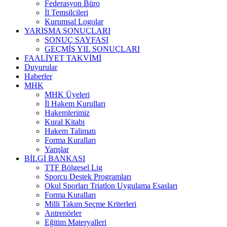
Federasyon Büro
İl Temsilcileri
Kurumsal Logolar
YARIŞMA SONUÇLARI
SONUÇ SAYFASI
GEÇMİŞ YIL SONUÇLARI
FAALİYET TAKVİMİ
Duyurular
Haberler
MHK
MHK Üyeleri
İl Hakem Kurulları
Hakemlerimiz
Kural Kitabı
Hakem Talimatı
Forma Kuralları
Yarışlar
BİLGİ BANKASI
TTF Bölgesel Lig
Sporcu Destek Programları
Okul Sporları Triatlon Uygulama Esasları
Forma Kuralları
Milli Takım Seçme Kriterleri
Antrenörler
Eğitim Materyalleri