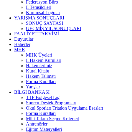
Federasyon Büro
İl Temsilcileri
Kurumsal Logolar
YARIŞMA SONUÇLARI
SONUÇ SAYFASI
GEÇMİŞ YIL SONUÇLARI
FAALİYET TAKVİMİ
Duyurular
Haberler
MHK
MHK Üyeleri
İl Hakem Kurulları
Hakemlerimiz
Kural Kitabı
Hakem Talimatı
Forma Kuralları
Yarışlar
BİLGİ BANKASI
TTF Bölgesel Lig
Sporcu Destek Programları
Okul Sporları Triatlon Uygulama Esasları
Forma Kuralları
Milli Takım Seçme Kriterleri
Antrenörler
Eğitim Materyalleri