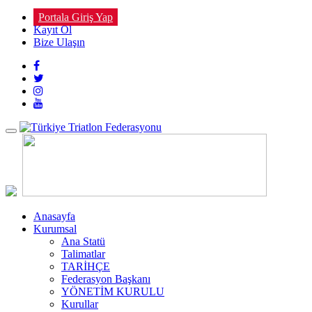
Portala Giriş Yap
Kayıt Ol
Bize Ulaşın
Toggle
navigation
Anasayfa
Kurumsal
Ana Statü
Talimatlar
TARİHÇE
Federasyon Başkanı
YÖNETİM KURULU
Kurullar