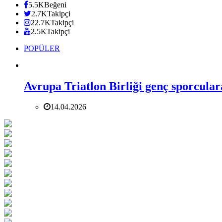
5.5K
Beğeni
2.7K
Takipçi
22.7K
Takipçi
2.5K
Takipçi
POPÜLER
Avrupa Triatlon Birliği genç sporcular
14.04.2026