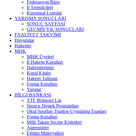
Federasyon Büro
İl Temsilcileri
Kurumsal Logolar
YARIŞMA SONUÇLARI
SONUÇ SAYFASI
GEÇMİŞ YIL SONUÇLARI
FAALİYET TAKVİMİ
Duyurular
Haberler
MHK
MHK Üyeleri
İl Hakem Kurulları
Hakemlerimiz
Kural Kitabı
Hakem Talimatı
Forma Kuralları
Yarışlar
BİLGİ BANKASI
TTF Bölgesel Lig
Sporcu Destek Programları
Okul Sporları Triatlon Uygulama Esasları
Forma Kuralları
Milli Takım Seçme Kriterleri
Antrenörler
Eğitim Materyalleri