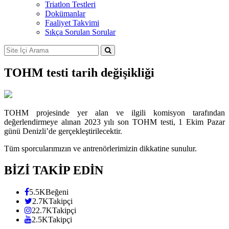
Triatlon Testleri
Dokümanlar
Faaliyet Takvimi
Sıkça Sorulan Sorular
TOHM testi tarih değişikliği
TOHM projesinde yer alan ve ilgili komisyon tarafından
değerlendirmeye alınan 2023 yılı son TOHM testi, 1 Ekim Pazar
günü Denizli’de gerçekleştirilecektir.
Tüm sporcularımızın ve antrenörlerimizin dikkatine sunulur.
BİZİ TAKİP EDİN
5.5K
Beğeni
2.7K
Takipçi
22.7K
Takipçi
2.5K
Takipçi