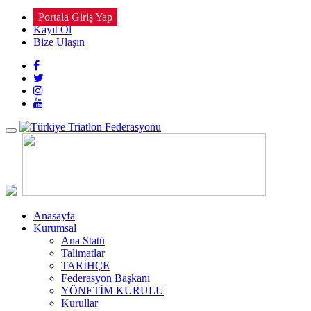
Portala Giriş Yap
Kayıt Ol
Bize Ulaşın
Toggle
navigation
Anasayfa
Kurumsal
Ana Statü
Talimatlar
TARİHÇE
Federasyon Başkanı
YÖNETİM KURULU
Kurullar