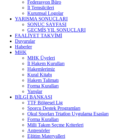
Federasyon Büro
İl Temsilcileri
Kurumsal Logolar
YARIŞMA SONUÇLARI
SONUÇ SAYFASI
GEÇMİŞ YIL SONUÇLARI
FAALİYET TAKVİMİ
Duyurular
Haberler
MHK
MHK Üyeleri
İl Hakem Kurulları
Hakemlerimiz
Kural Kitabı
Hakem Talimatı
Forma Kuralları
Yarışlar
BİLGİ BANKASI
TTF Bölgesel Lig
Sporcu Destek Programları
Okul Sporları Triatlon Uygulama Esasları
Forma Kuralları
Milli Takım Seçme Kriterleri
Antrenörler
Eğitim Materyalleri