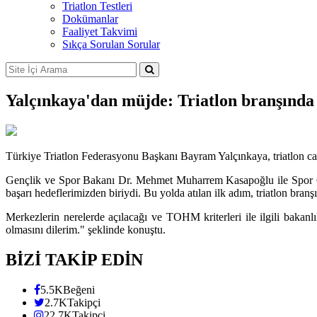
Triatlon Testleri
Dokümanlar
Faaliyet Takvimi
Sıkça Sorulan Sorular
Yalçınkaya'dan müjde: Triatlon branşında
Türkiye Triatlon Federasyonu Başkanı Bayram Yalçınkaya, triatlon cam
Gençlik ve Spor Bakanı Dr. Mehmet Muharrem Kasapoğlu ile Spor Ge
başarı hedeflerimizden biriydi. Bu yolda atılan ilk adım, triatlon b
Merkezlerin nerelerde açılacağı ve TOHM kriterleri ile ilgili bakan
olmasını dilerim." şeklinde konuştu.
BİZİ TAKİP EDİN
5.5K
Beğeni
2.7K
Takipçi
22.7K
Takipçi