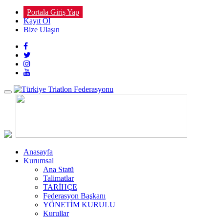
Portala Giriş Yap
Kayıt Ol
Bize Ulaşın
Toggle
navigation
Anasayfa
Kurumsal
Ana Statü
Talimatlar
TARİHÇE
Federasyon Başkanı
YÖNETİM KURULU
Kurullar