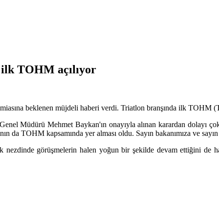
 ilk TOHM açılıyor
iasına beklenen müjdeli haberi verdi. Triatlon branşında ilk TOHM (Tür
nel Müdürü Mehmet Baykan'ın onayıyla alınan karardan dolayı çok mu
ranşının da TOHM kapsamında yer alması oldu. Sayın bakanımıza ve sayı
lık nezdinde görüşmelerin halen yoğun bir şekilde devam ettiğini de ha