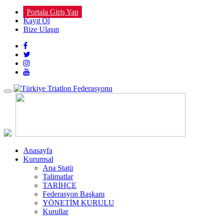
Portala Giriş Yap
Kayıt Ol
Bize Ulaşın
Toggle
navigation
Anasayfa
Kurumsal
Ana Statü
Talimatlar
TARİHÇE
Federasyon Başkanı
YÖNETİM KURULU
Kurullar