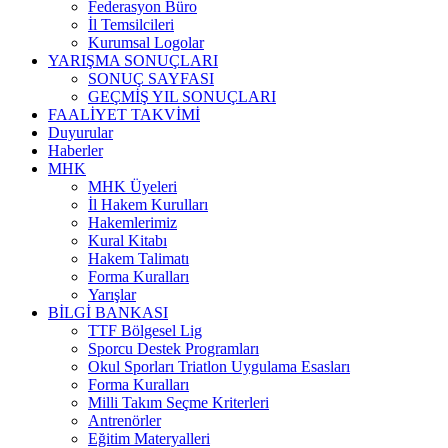
Federasyon Büro
İl Temsilcileri
Kurumsal Logolar
YARIŞMA SONUÇLARI
SONUÇ SAYFASI
GEÇMİŞ YIL SONUÇLARI
FAALİYET TAKVİMİ
Duyurular
Haberler
MHK
MHK Üyeleri
İl Hakem Kurulları
Hakemlerimiz
Kural Kitabı
Hakem Talimatı
Forma Kuralları
Yarışlar
BİLGİ BANKASI
TTF Bölgesel Lig
Sporcu Destek Programları
Okul Sporları Triatlon Uygulama Esasları
Forma Kuralları
Milli Takım Seçme Kriterleri
Antrenörler
Eğitim Materyalleri