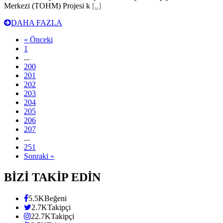
Merkezi (TOHM) Projesi k
[..]
DAHA FAZLA
« Önceki
1
...
200
201
202
203
204
205
206
207
...
251
Sonraki »
BİZİ TAKİP EDİN
5.5K
Beğeni
2.7K
Takipçi
22.7K
Takipçi