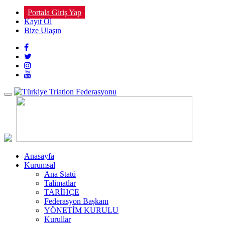
Portala Giriş Yap
Kayıt Ol
Bize Ulaşın
Toggle
navigation
Anasayfa
Kurumsal
Ana Statü
Talimatlar
TARİHÇE
Federasyon Başkanı
YÖNETİM KURULU
Kurullar