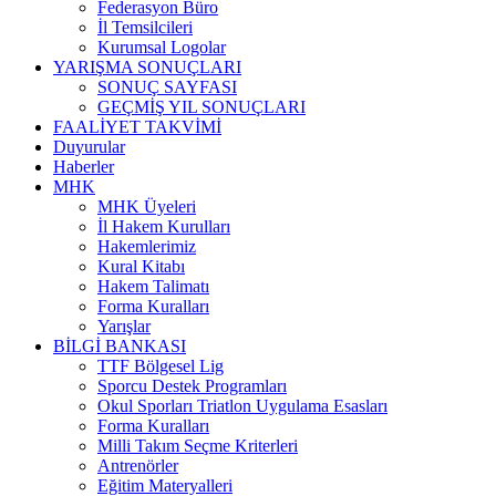
Federasyon Büro
İl Temsilcileri
Kurumsal Logolar
YARIŞMA SONUÇLARI
SONUÇ SAYFASI
GEÇMİŞ YIL SONUÇLARI
FAALİYET TAKVİMİ
Duyurular
Haberler
MHK
MHK Üyeleri
İl Hakem Kurulları
Hakemlerimiz
Kural Kitabı
Hakem Talimatı
Forma Kuralları
Yarışlar
BİLGİ BANKASI
TTF Bölgesel Lig
Sporcu Destek Programları
Okul Sporları Triatlon Uygulama Esasları
Forma Kuralları
Milli Takım Seçme Kriterleri
Antrenörler
Eğitim Materyalleri