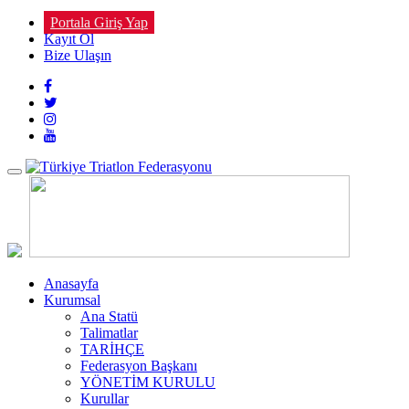
Portala Giriş Yap
Kayıt Ol
Bize Ulaşın
Toggle
navigation
Anasayfa
Kurumsal
Ana Statü
Talimatlar
TARİHÇE
Federasyon Başkanı
YÖNETİM KURULU
Kurullar