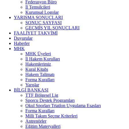
Federasyon Büro
İl Temsilcileri
Kurumsal Logolar
YARIŞMA SONUÇLARI
SONUÇ SAYFASI
GEÇMİŞ YIL SONUÇLARI
FAALİYET TAKVİMİ
Duyurular
Haberler
MHK
MHK Üyeleri
İl Hakem Kurulları
Hakemlerimiz
Kural Kitabı
Hakem Talimatı
Forma Kuralları
Yarışlar
BİLGİ BANKASI
TTF Bölgesel Lig
Sporcu Destek Programları
Okul Sporları Triatlon Uygulama Esasları
Forma Kuralları
Milli Takım Seçme Kriterleri
Antrenörler
Eğitim Materyalleri