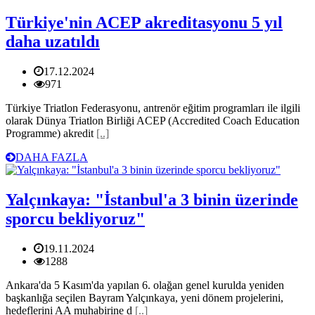
Türkiye'nin ACEP akreditasyonu 5 yıl
daha uzatıldı
17.12.2024
971
Türkiye Triatlon Federasyonu, antrenör eğitim programları ile ilgili
olarak Dünya Triatlon Birliği ACEP (Accredited Coach Education
Programme) akredit
[..]
DAHA FAZLA
Yalçınkaya: "İstanbul'a 3 binin üzerinde
sporcu bekliyoruz"
19.11.2024
1288
Ankara'da 5 Kasım'da yapılan 6. olağan genel kurulda yeniden
başkanlığa seçilen Bayram Yalçınkaya, yeni dönem projelerini,
hedeflerini AA muhabirine d
[..]