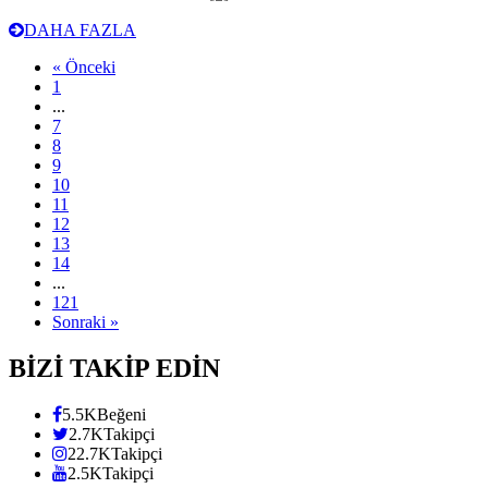
DAHA FAZLA
« Önceki
1
...
7
8
9
10
11
12
13
14
...
121
Sonraki »
BİZİ TAKİP EDİN
5.5K
Beğeni
2.7K
Takipçi
22.7K
Takipçi
2.5K
Takipçi