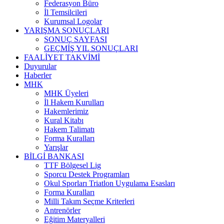
Federasyon Büro
İl Temsilcileri
Kurumsal Logolar
YARIŞMA SONUÇLARI
SONUÇ SAYFASI
GEÇMİŞ YIL SONUÇLARI
FAALİYET TAKVİMİ
Duyurular
Haberler
MHK
MHK Üyeleri
İl Hakem Kurulları
Hakemlerimiz
Kural Kitabı
Hakem Talimatı
Forma Kuralları
Yarışlar
BİLGİ BANKASI
TTF Bölgesel Lig
Sporcu Destek Programları
Okul Sporları Triatlon Uygulama Esasları
Forma Kuralları
Milli Takım Seçme Kriterleri
Antrenörler
Eğitim Materyalleri