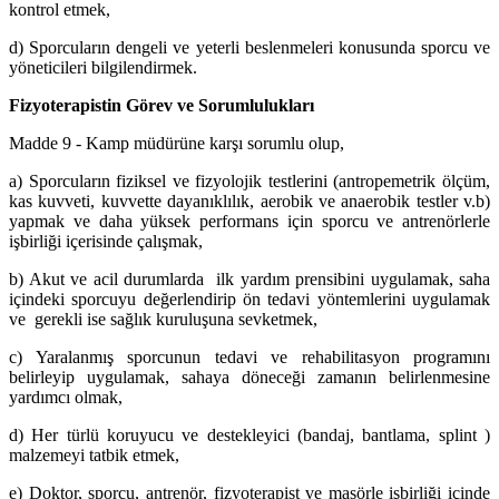
kontrol etmek,
d) Sporcuların dengeli ve yeterli beslenmeleri konusunda sporcu ve
yöneticileri bilgilendirmek.
Fizyoterapistin Görev ve Sorumlulukları
Madde 9 - Kamp müdürüne karşı sorumlu olup,
a) Sporcuların fiziksel ve fizyolojik testlerini (antropemetrik ölçüm,
kas kuvveti, kuvvette dayanıklılık, aerobik ve anaerobik testler v.b)
yapmak ve daha yüksek performans için sporcu ve antrenörlerle
işbirliği içerisinde çalışmak,
b) Akut ve acil durumlarda ilk yardım prensibini uygulamak, saha
içindeki sporcuyu değerlendirip ön tedavi yöntemlerini uygulamak
ve gerekli ise sağlık kuruluşuna sevketmek,
c) Yaralanmış sporcunun tedavi ve rehabilitasyon programını
belirleyip uygulamak, sahaya döneceği zamanın belirlenmesine
yardımcı olmak,
d) Her türlü koruyucu ve destekleyici (bandaj, bantlama, splint )
malzemeyi tatbik etmek,
e) Doktor, sporcu, antrenör, fizyoterapist ve masörle işbirliği içinde