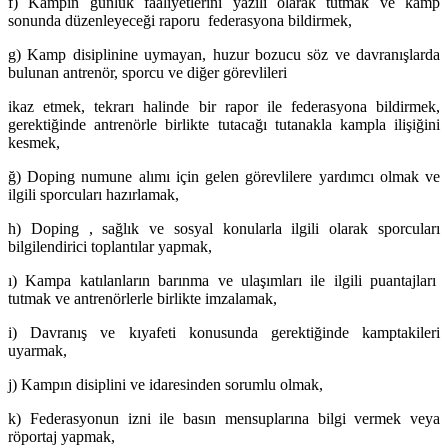
f) Kampın günlük faaliyetlerini yazılı olarak tutmak ve kamp
sonunda düzenleyeceği raporu federasyona bildirmek,
g) Kamp disiplinine uymayan, huzur bozucu söz ve davranışlarda
bulunan antrenör, sporcu ve diğer görevlileri
ikaz etmek, tekrarı halinde bir rapor ile federasyona bildirmek,
gerektiğinde antrenörle birlikte tutacağı tutanakla kampla ilişiğini
kesmek,
ğ) Doping numune alımı için gelen görevlilere yardımcı olmak ve
ilgili sporcuları hazırlamak,
h) Doping , sağlık ve sosyal konularla ilgili olarak sporcuları
bilgilendirici toplantılar yapmak,
ı) Kampa katılanların barınma ve ulaşımları ile ilgili puantajları
tutmak ve antrenörlerle birlikte imzalamak,
i) Davranış ve kıyafeti konusunda gerektiğinde kamptakileri
uyarmak,
j) Kampın disiplini ve idaresinden sorumlu olmak,
k) Federasyonun izni ile basın mensuplarına bilgi vermek veya
röportaj yapmak,