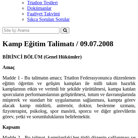
Triatlon Testleri
Dokümanlar
Faaliyet Takvimi
Sıkça Sorulan Sorular
Kamp Eğitim Talimatı / 09.07.2008
BİRİNCİ BÖLÜM (Genel Hükümler)
Amaç
Madde 1 - Bu talimatın amacı; Triatlon Federasyonunca düzenlenen
eğitim öğretim ve gelişim kampları ile milli takım hazırlık
kamplarının etkin ve verimli bir şekilde yürütülmesi, kampa katılan
sporcuların performanslarının geliştirilmesi, tutum ve davranışlarında
müşterek ve standart bir uygulamanın sağlanması, kampta görev
alacak kamp müdürü, antrenör, doktor, beslenme uzmanı,
fizyoterapist, psikolog, spor masörü, sporcu ve diğer görevlilerin
görev, yetki ve sorumluluklarını belirlemektir.
Kapsam
Madde 2 - Bu talimat, kamplardaki her türlü düzenin sağlanması ve