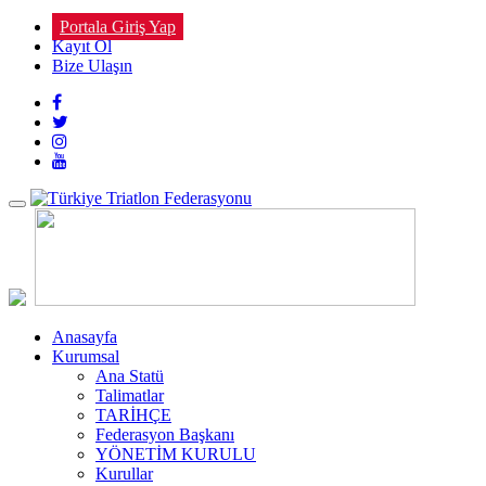
Portala Giriş Yap
Kayıt Ol
Bize Ulaşın
Toggle
navigation
Anasayfa
Kurumsal
Ana Statü
Talimatlar
TARİHÇE
Federasyon Başkanı
YÖNETİM KURULU
Kurullar