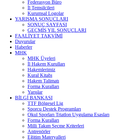
Federasyon Büro
İl Temsilcileri
Kurumsal Logolar
YARIŞMA SONUÇLARI
SONUÇ SAYFASI
GEÇMİŞ YIL SONUÇLARI
FAALİYET TAKVİMİ
Duyurular
Haberler
MHK
MHK Üyeleri
İl Hakem Kurulları
Hakemlerimiz
Kural Kitabı
Hakem Talimatı
Forma Kuralları
Yarışlar
BİLGİ BANKASI
TTF Bölgesel Lig
Sporcu Destek Programları
Okul Sporları Triatlon Uygulama Esasları
Forma Kuralları
Milli Takım Seçme Kriterleri
Antrenörler
Eğitim Materyalleri