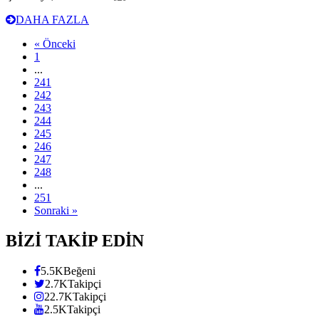
DAHA FAZLA
« Önceki
1
...
241
242
243
244
245
246
247
248
...
251
Sonraki »
BİZİ TAKİP EDİN
5.5K
Beğeni
2.7K
Takipçi
22.7K
Takipçi
2.5K
Takipçi