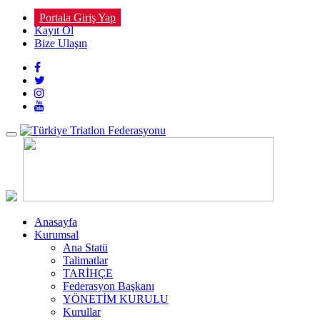
Portala Giriş Yap
Kayıt Ol
Bize Ulaşın
Toggle
navigation
Anasayfa
Kurumsal
Ana Statü
Talimatlar
TARİHÇE
Federasyon Başkanı
YÖNETİM KURULU
Kurullar